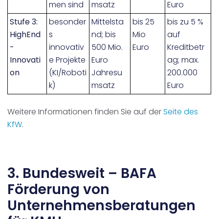
men sind
msatz
Euro
Stufe 3:
besonder
Mittelsta
bis 25
bis zu 5 %
HighEnd
s
nd;
bis
Mio
auf
-
innovativ
500 Mio.
Euro
Kreditbetr
Innovati
e Projekte
Euro
ag; max.
on
(KI/Roboti
Jahresu
200.000
k)
msatz
Euro
Weitere Informationen finden Sie auf der
Seite des
KfW
.
3. Bundesweit – BAFA
Förderung von
Unternehmensberatungen