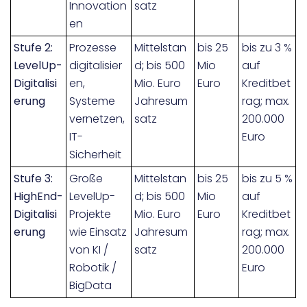
Innovation
satz
en
Stufe 2:
Prozesse
Mittelstan
bis 25
bis zu 3 %
LevelUp-
digitalisier
d
;
bis 500
Mio
auf
Digitalisi
en,
Mio. Euro
Euro
Kreditbet
erung
Systeme
Jahresum
rag; max.
vernetzen,
satz
200.000
IT-
Euro
Sicherheit
Stufe 3:
Große
Mittelstan
bis 25
bis zu 5 %
HighEnd-
LevelUp-
d
;
bis 500
Mio
auf
Digitalisi
Projekte
Mio. Euro
Euro
Kreditbet
erung
wie Einsatz
Jahresum
rag; max.
von KI /
satz
200.000
Robotik /
Euro
BigData