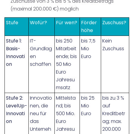
Zuschüsse von 3 % bis 5 % des Kreditbetrags
(maximal 200.000 €) möglich
Stufe
Wofür?
Für wen?
Förder
Zuschuss?
höhe
Stufe 1:
IT-
bis 250
bis 7,5
Kein
Basis-
Grundlag
Mitarbeit
Mio
Zuschuss
Innovati
en
ende; bis
Euro
on
schaffen
50 Mio
Euro
Jahresu
msatz
Stufe 2:
Innovatio
Mittelsta
bis 25
bis zu 3 %
LevelUp-
nen, die
nd
;
bis
Mio
auf
Innovati
neu für
500 Mio.
Euro
Kreditbetr
on
das
Euro
ag; max.
Unterneh
Jahresu
200.000