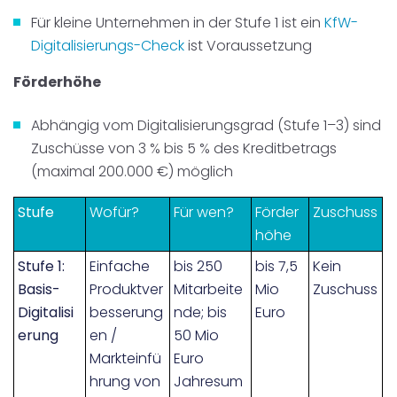
Für kleine Unternehmen in der Stufe 1 ist ein
KfW-
Digitalisierungs-Check
ist Voraussetzung
Förderhöhe
Abhängig vom Digitalisierungsgrad (Stufe 1–3) sind
Zuschüsse von 3 % bis 5 % des Kreditbetrags
(maximal 200.000 €) möglich
Stufe
Wofür?
Für wen?
Förder
Zuschuss
höhe
Stufe 1:
Einfache
bis 250
bis 7,5
Kein
Basis-
Produktver
Mitarbeite
Mio
Zuschuss
Digitalisi
besserung
nde; bis
Euro
erung
en /
50 Mio
Markteinfü
Euro
hrung von
Jahresum