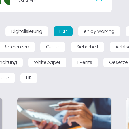
ca. 2 Min
Digitalisierung
ERP
enjoy working
Referenzen
Cloud
Sicherheit
Achts
haltung
Whitepaper
Events
Gesetze
bote
HR