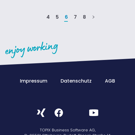
4
5
6
7
8
Impressum
Datenschutz
AGB
TOPIX Business Software AG,