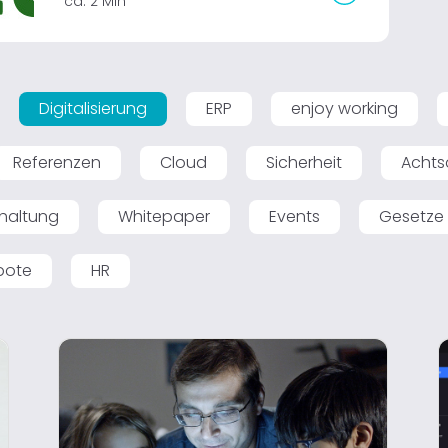
ca. 2 Min
Digitalisierung
ERP
enjoy working
Referenzen
Cloud
Sicherheit
Achts
haltung
Whitepaper
Events
Gesetze
bote
HR